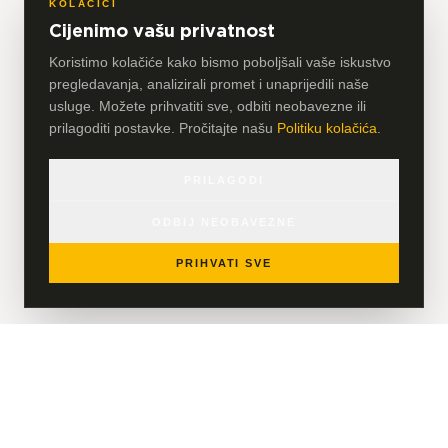
KOLAČIĆI
Cijenimo vašu privatnost
Koristimo kolačiće kako bismo poboljšali vaše iskustvo
pregledavanja, analizirali promet i unaprijedili naše
usluge. Možete prihvatiti sve, odbiti neobavezne ili
prilagoditi postavke. Pročitajte našu
Politiku kolačića
.
PRILAGODI
ODBIJ NEOBAVEZNE
PRIHVATI SVE