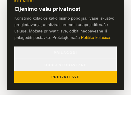
KOLAČIĆI
Cijenimo vašu privatnost
Koristimo kolačiće kako bismo poboljšali vaše iskustvo
pregledavanja, analizirali promet i unaprijedili naše
usluge. Možete prihvatiti sve, odbiti neobavezne ili
prilagoditi postavke. Pročitajte našu
Politiku kolačića
.
PRILAGODI
ODBIJ NEOBAVEZNE
PRIHVATI SVE