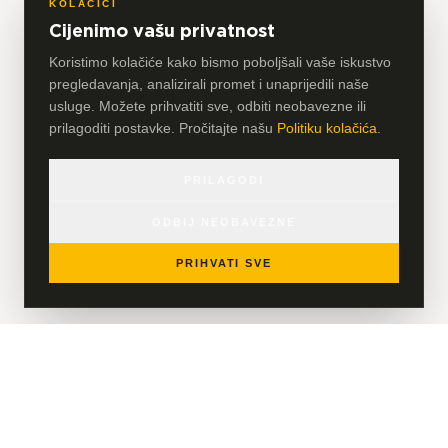
KOLAČIĆI
Cijenimo vašu privatnost
Koristimo kolačiće kako bismo poboljšali vaše iskustvo
pregledavanja, analizirali promet i unaprijedili naše
usluge. Možete prihvatiti sve, odbiti neobavezne ili
prilagoditi postavke. Pročitajte našu
Politiku kolačića
.
PRILAGODI
ODBIJ NEOBAVEZNE
PRIHVATI SVE