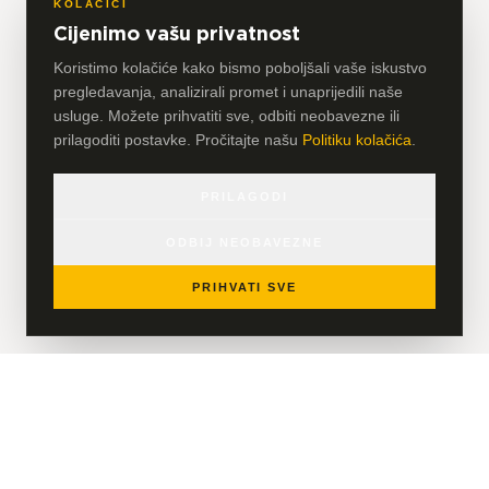
KOLAČIĆI
Cijenimo vašu privatnost
Koristimo kolačiće kako bismo poboljšali vaše iskustvo
pregledavanja, analizirali promet i unaprijedili naše
usluge. Možete prihvatiti sve, odbiti neobavezne ili
prilagoditi postavke. Pročitajte našu
Politiku kolačića
.
PRILAGODI
ODBIJ NEOBAVEZNE
PRIHVATI SVE