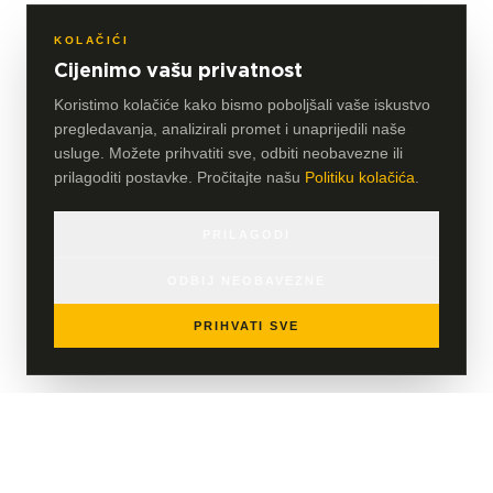
KOLAČIĆI
Cijenimo vašu privatnost
Koristimo kolačiće kako bismo poboljšali vaše iskustvo
pregledavanja, analizirali promet i unaprijedili naše
usluge. Možete prihvatiti sve, odbiti neobavezne ili
prilagoditi postavke. Pročitajte našu
Politiku kolačića
.
PRILAGODI
ODBIJ NEOBAVEZNE
PRIHVATI SVE