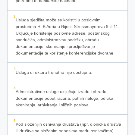
potrebni) te bankarske naknade.
2
Usluga sjedišta može se koristiti u poslovnim
prostorima HLB Adria u Rijeci, Strossmayerova 9 ili 11.
Uključuje korištenje poslovne adrese, poštanskog
sandučića, administrativnu podršku, obradu
dokumentacije, skeniranje i prosljeđivanje
dokumentacije te korištenje konferencijske dvorane.
3
Usluga direktora trenutno nije dostupna.
4
Administrativne usluge uključuju izradu i obradu
dokumentacije poput računa, putnih naloga, odluka,
skeniranja, arhiviranja i sličnih poslova.
5
Kod složenijih osnivanja društava (npr. dionička društva
ili društva sa složenim odnosima među osnivačima)