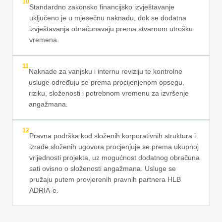
10
Standardno zakonsko financijsko izvještavanje
uključeno je u mjesečnu naknadu, dok se dodatna
izvještavanja obračunavaju prema stvarnom utrošku
vremena.
11
Naknade za vanjsku i internu reviziju te kontrolne
usluge određuju se prema procijenjenom opsegu,
riziku, složenosti i potrebnom vremenu za izvršenje
angažmana.
12
Pravna podrška kod složenih korporativnih struktura i
izrade složenih ugovora procjenjuje se prema ukupnoj
vrijednosti projekta, uz mogućnost dodatnog obračuna
sati ovisno o složenosti angažmana. Usluge se
pružaju putem provjerenih pravnih partnera HLB
ADRIA-e.