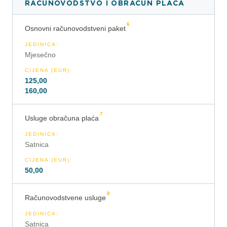
RAČUNOVODSTVO I OBRAČUN PLAĆA
6
Osnovni računovodstveni paket
JEDINICA
:
Mjesečno
CIJENA (EUR)
:
125,00
160,00
7
Usluge obračuna plaća
JEDINICA
:
Satnica
CIJENA (EUR)
:
50,00
8
Računovodstvene usluge
JEDINICA
:
Satnica