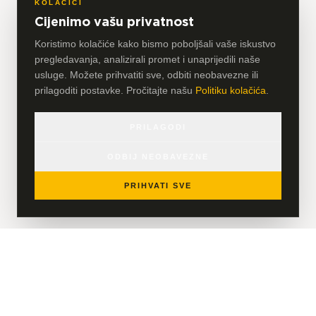
KOLAČIĆI
Cijenimo vašu privatnost
Koristimo kolačiće kako bismo poboljšali vaše iskustvo
pregledavanja, analizirali promet i unaprijedili naše
usluge. Možete prihvatiti sve, odbiti neobavezne ili
prilagoditi postavke. Pročitajte našu
Politiku kolačića
.
PRILAGODI
ODBIJ NEOBAVEZNE
PRIHVATI SVE