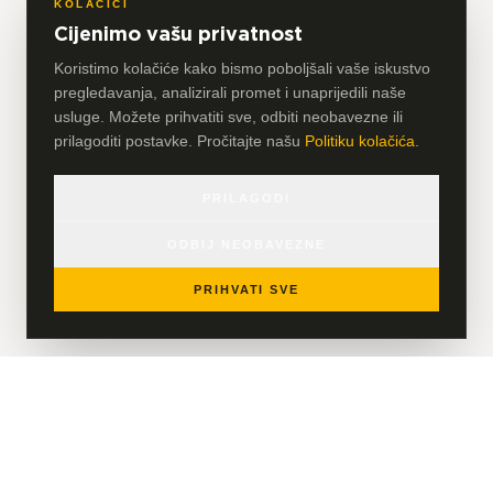
KOLAČIĆI
Cijenimo vašu privatnost
Koristimo kolačiće kako bismo poboljšali vaše iskustvo
pregledavanja, analizirali promet i unaprijedili naše
usluge. Možete prihvatiti sve, odbiti neobavezne ili
prilagoditi postavke. Pročitajte našu
Politiku kolačića
.
PRILAGODI
ODBIJ NEOBAVEZNE
PRIHVATI SVE