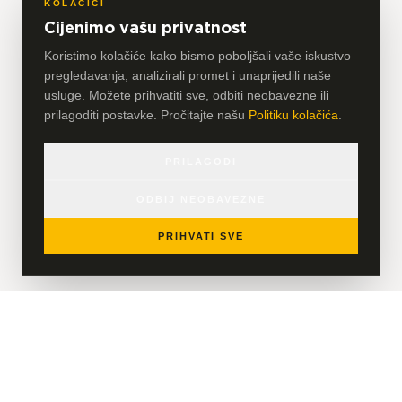
KOLAČIĆI
Cijenimo vašu privatnost
Koristimo kolačiće kako bismo poboljšali vaše iskustvo
pregledavanja, analizirali promet i unaprijedili naše
usluge. Možete prihvatiti sve, odbiti neobavezne ili
prilagoditi postavke. Pročitajte našu
Politiku kolačića
.
PRILAGODI
ODBIJ NEOBAVEZNE
PRIHVATI SVE