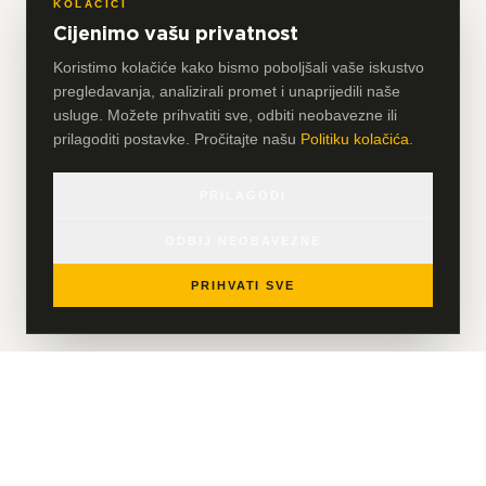
KOLAČIĆI
Cijenimo vašu privatnost
Koristimo kolačiće kako bismo poboljšali vaše iskustvo
pregledavanja, analizirali promet i unaprijedili naše
usluge. Možete prihvatiti sve, odbiti neobavezne ili
prilagoditi postavke. Pročitajte našu
Politiku kolačića
.
PRILAGODI
ODBIJ NEOBAVEZNE
PRIHVATI SVE