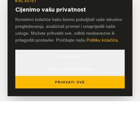
KOLAČIĆI
Cijenimo vašu privatnost
Koristimo kolačiće kako bismo poboljšali vaše iskustvo
pregledavanja, analizirali promet i unaprijedili naše
usluge. Možete prihvatiti sve, odbiti neobavezne ili
prilagoditi postavke. Pročitajte našu
Politiku kolačića
.
PRILAGODI
ODBIJ NEOBAVEZNE
PRIHVATI SVE