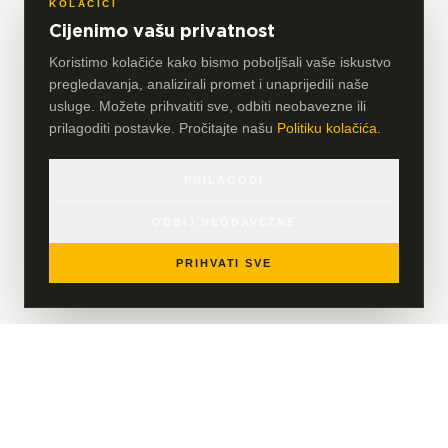
KOLAČIĆI
Cijenimo vašu privatnost
Koristimo kolačiće kako bismo poboljšali vaše iskustvo
pregledavanja, analizirali promet i unaprijedili naše
usluge. Možete prihvatiti sve, odbiti neobavezne ili
prilagoditi postavke. Pročitajte našu
Politiku kolačića
.
PRILAGODI
ODBIJ NEOBAVEZNE
PRIHVATI SVE