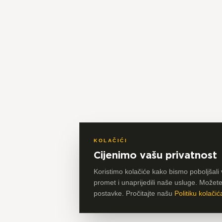
KOLAČIĆI
Cijenimo vašu privatnost
Koristimo kolačiće kako bismo poboljšali 
promet i unaprijedili naše usluge. Možete p
postavke. Pročitajte našu
Politiku kolačić