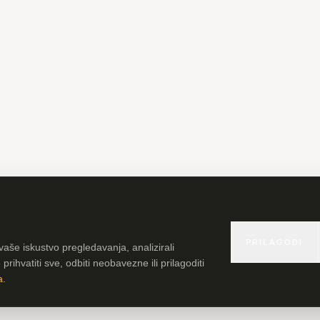
PRILAGODI
vaše iskustvo pregledavanja, analizirali
rihvatiti sve, odbiti neobavezne ili prilagoditi
a
.