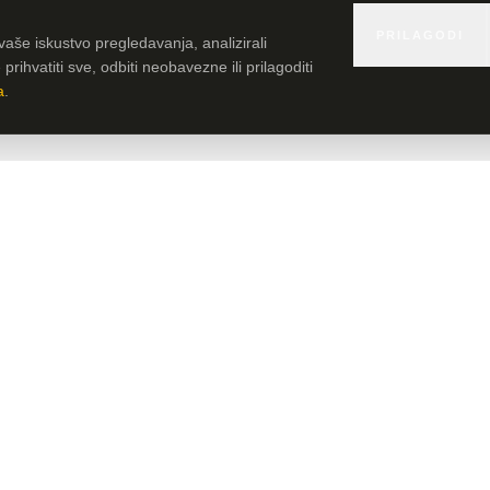
PRILAGODI
vaše iskustvo pregledavanja, analizirali
rihvatiti sve, odbiti neobavezne ili prilagoditi
a
.
URED
Sjedište HLB Adria i Poslovna podrška klijentima
Strossmayerova 11
h
51 000 Rijeka, Hrvatska
info@hlb-adria.com
+385 51 579 100