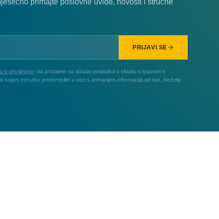
mjesečno primajte poslovne uvide, novosti i stručne
PRIJAVI SE
u o privatnosti
i da pristajete na obradu podataka u skladu s Izjavom o
ilo kojem trenutku predomislite u vezi s primanjem informacija od nas, možete