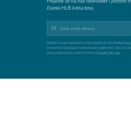
Prijavite se na naš newsletter i jednom 
članke HLB Adria tima.
Vaša email adresa
Slanjem svoje email adrese potvrđujete da ste pročitali
Izjav
privatnosti (uključujući međunarodne prijenose). Ako se u b
nam poslati poruku putem stranice
Kontaktirajte nas
.