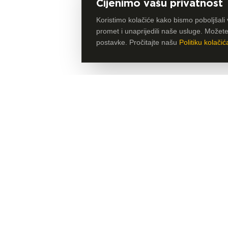
Cijenimo vašu privatnost
Koristimo kolačiće kako bismo poboljšali 
promet i unaprijedili naše usluge. Možete p
postavke. Pročitajte našu
Politiku kolačić
Članica HLB Global mreže, globalne mreže neovisni
savjetodavnih i revizorskih tvrtki. Zajedno postižemo
rezultate.