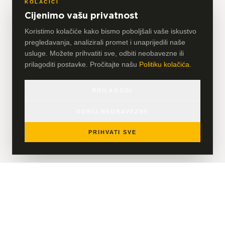
KOLAČIĆI
Cijenimo vašu privatnost
Koristimo kolačiće kako bismo poboljšali vaše iskustvo
pregledavanja, analizirali promet i unaprijedili naše
usluge. Možete prihvatiti sve, odbiti neobavezne ili
prilagoditi postavke. Pročitajte našu
Politiku kolačića
.
PRILAGODI
ODBIJ NEOBAVEZNE
PRIHVATI SVE