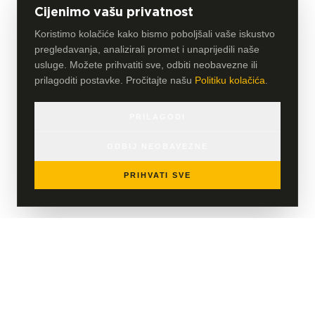
Cijenimo vašu privatnost
Koristimo kolačiće kako bismo poboljšali vaše iskustvo
pregledavanja, analizirali promet i unaprijedili naše
usluge. Možete prihvatiti sve, odbiti neobavezne ili
prilagoditi postavke. Pročitajte našu
Politiku kolačića
.
PRILAGODI
ODBIJ NEOBAVEZNE
PRIHVATI SVE
Članica HLB Global mreže, globalne mreže neovisnih