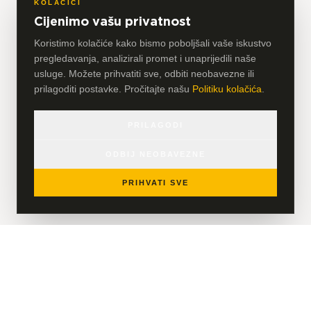
KOLAČIĆI
Cijenimo vašu privatnost
Koristimo kolačiće kako bismo poboljšali vaše iskustvo
pregledavanja, analizirali promet i unaprijedili naše
usluge. Možete prihvatiti sve, odbiti neobavezne ili
prilagoditi postavke. Pročitajte našu
Politiku kolačića
.
PRILAGODI
ODBIJ NEOBAVEZNE
PRIHVATI SVE