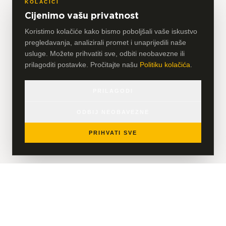
KOLAČIĆI
Cijenimo vašu privatnost
Koristimo kolačiće kako bismo poboljšali vaše iskustvo
pregledavanja, analizirali promet i unaprijedili naše
usluge. Možete prihvatiti sve, odbiti neobavezne ili
prilagoditi postavke. Pročitajte našu
Politiku kolačića
.
PRILAGODI
ODBIJ NEOBAVEZNE
PRIHVATI SVE