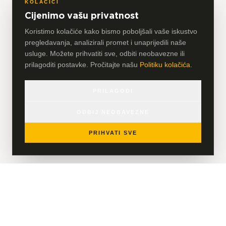
KOLAČIĆI
Cijenimo vašu privatnost
Koristimo kolačiće kako bismo poboljšali vaše iskustvo
pregledavanja, analizirali promet i unaprijedili naše
usluge. Možete prihvatiti sve, odbiti neobavezne ili
prilagoditi postavke. Pročitajte našu
Politiku kolačića
.
PRILAGODI
ODBIJ NEOBAVEZNE
PRIHVATI SVE