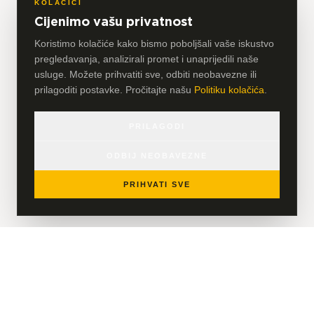
KOLAČIĆI
Cijenimo vašu privatnost
Koristimo kolačiće kako bismo poboljšali vaše iskustvo
pregledavanja, analizirali promet i unaprijedili naše
usluge. Možete prihvatiti sve, odbiti neobavezne ili
prilagoditi postavke. Pročitajte našu
Politiku kolačića
.
PRILAGODI
ODBIJ NEOBAVEZNE
PRIHVATI SVE