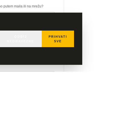
lno putem maila ili na mrežu?
ODBIJ
PRIHVATI
NEOBAVEZNE
SVE
um?
cijom radimo i na drugim ERP