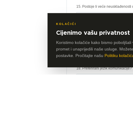
15. Postoje li veće neusklađenosti
Ne
KOLAČIĆI
Cijenimo vašu privatnost
17. Postoje li dodatni zahtjevi za
savjetovanje, revizijom, financijsk
Koristimo kolačiće kako bismo poboljšali 
promet i unaprijedili naše usluge. Možete p
Ne
postavke. Pročitajte našu
Politiku kolačić
18. Preferirani jezik komunikacije?
Odaberite
20. Država firme
Radimo u računovodstvenim 