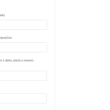
jek)
 mjesečno
r o djelu, plaća u naravi) -