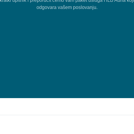
 kratki upitnik i preporučit ćemo vam paket usluga HLB Adria koji
odgovara vašem poslovanju.