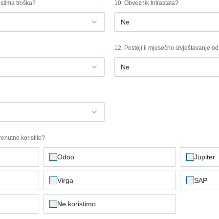
estima troška?
10. Obveznik Intrastata?
Ne
12. Postoji li mjesečno izvještavanje o
Ne
enutno koristite?
Odoo
Jupiter
Virga
SAP
Ne koristimo