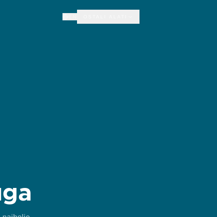
EN
OSTALI ALATI
uga