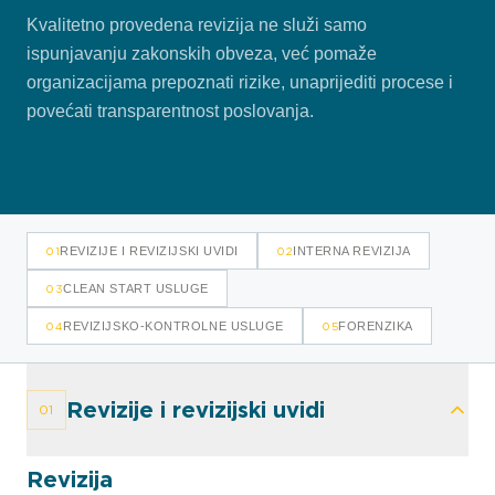
Kvalitetno provedena revizija ne služi samo
ispunjavanju zakonskih obveza, već pomaže
organizacijama prepoznati rizike, unaprijediti procese i
povećati transparentnost poslovanja.
01
02
REVIZIJE I REVIZIJSKI UVIDI
INTERNA REVIZIJA
03
CLEAN START USLUGE
04
05
REVIZIJSKO-KONTROLNE USLUGE
FORENZIKA
Revizije i revizijski uvidi
01
Revizija