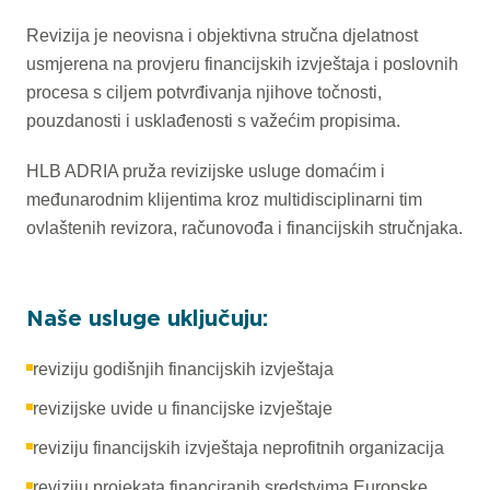
Revizija je neovisna i objektivna stručna djelatnost
usmjerena na provjeru financijskih izvještaja i poslovnih
procesa s ciljem potvrđivanja njihove točnosti,
pouzdanosti i usklađenosti s važećim propisima.
HLB ADRIA pruža revizijske usluge domaćim i
međunarodnim klijentima kroz multidisciplinarni tim
ovlaštenih revizora, računovođa i financijskih stručnjaka.
Naše usluge uključuju:
reviziju godišnjih financijskih izvještaja
revizijske uvide u financijske izvještaje
reviziju financijskih izvještaja neprofitnih organizacija
reviziju projekata financiranih sredstvima Europske