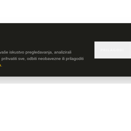
PRILAGODI
vaše iskustvo pregledavanja, analizirali
rihvatiti sve, odbiti neobavezne ili prilagoditi
a
.
URED
Sjedište HLB Adria i Poslovna podrška klijentima
Strossmayerova 11
h