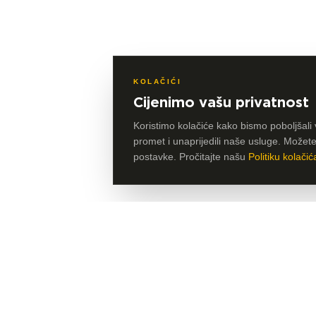
KOLAČIĆI
Cijenimo vašu privatnost
Koristimo kolačiće kako bismo poboljšali 
promet i unaprijedili naše usluge. Možete p
postavke. Pročitajte našu
Politiku kolačić
Članica HLB Global mreže, globalne mreže neovisni