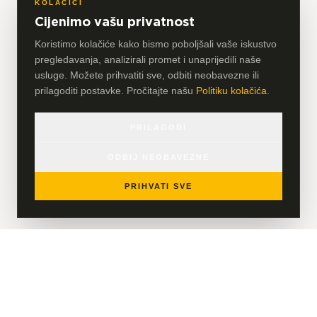
KOLAČIĆI
Cijenimo vašu privatnost
Koristimo kolačiće kako bismo poboljšali vaše iskustvo
pregledavanja, analizirali promet i unaprijedili naše
usluge. Možete prihvatiti sve, odbiti neobavezne ili
prilagoditi postavke. Pročitajte našu
Politiku kolačića
.
PRILAGODI
ODBIJ NEOBAVEZNE
PRIHVATI SVE